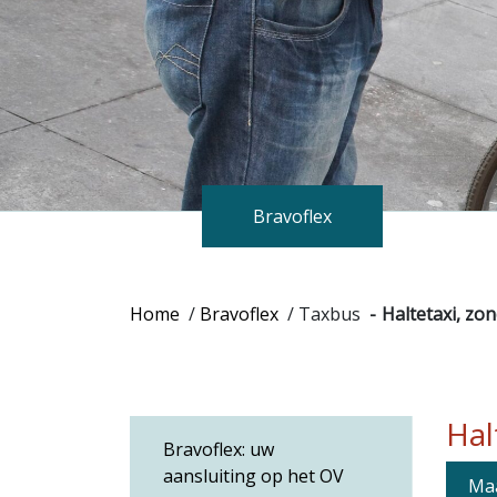
Bravoflex
Home
/
Bravoflex
/
Taxbus
Haltetaxi, zo
Hal
Bravoflex: uw
aansluiting op het OV
Maa