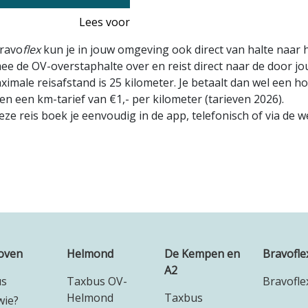
Lees voor
ravo
flex
kun je in jouw omgeving ook direct van halte naar h
ee de OV-overstaphalte over en reist direct naar de door jo
imale reisafstand is 25 kilometer. Je betaalt dan wel een ho
en een km-tarief van €1,- per kilometer (tarieven 2026).
ze reis boek je eenvoudig in de app, telefonisch of via de w
oven
Helmond
De Kempen en
Bravofle
A2
us
Taxbus OV-
Bravofle
Helmond
Taxbus
wie?