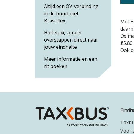
Altijd een OV-verbinding
in de buurt met
Bravoflex
Met B
daarm
Haltetaxi, zonder
De max
overstappen direct naar
€5,80 
jouw eindhalte
Ook de
Meer informatie en een
rit boeken
Eindh
Taxb
Voor 