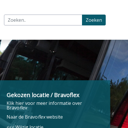
Zoeken
Gekozen locatie / Bravoflex
Klik hier voor meer informatie over
Bravo
flex
Naar de Bravo
flex
website
<<< Wijzig locatie