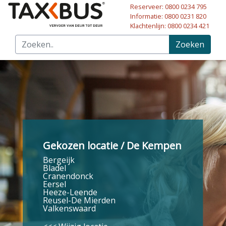
Reserveer: 0800 0234 795
Naar hoofdinhoud
Informatie: 0800 0231 820
Klachtenlijn: 0800 0234 421
Zoeken
Gekozen locatie / De Kempen
Bergeijk
Bladel
Cranendonck
Eersel
Heeze-Leende
Reusel-De Mierden
Valkenswaard