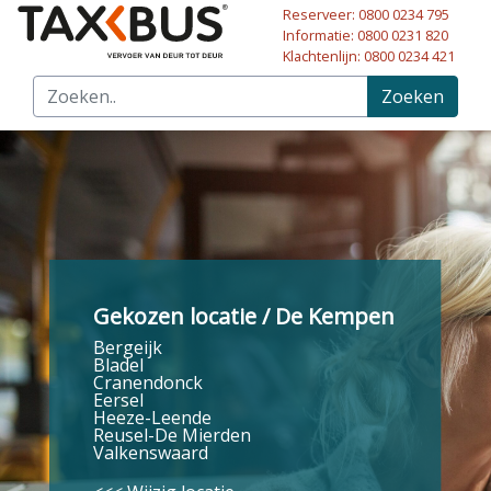
Reserveer: 0800 0234 795
Naar hoofdinhoud
Informatie: 0800 0231 820
Klachtenlijn: 0800 0234 421
Zoeken
Gekozen locatie / De Kempen
Bergeijk
Bladel
Cranendonck
Eersel
Heeze-Leende
Reusel-De Mierden
Valkenswaard