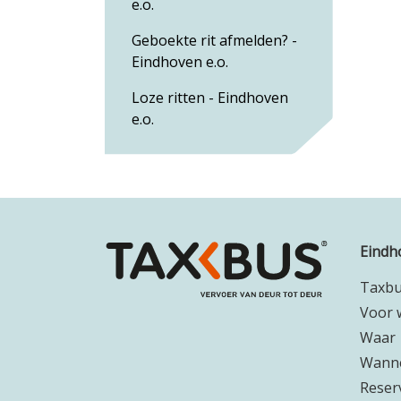
e.o.
Geboekte rit afmelden? -
Eindhoven e.o.
Loze ritten - Eindhoven
e.o.
Eindh
Taxb
Voor 
Waar
Wann
Reser