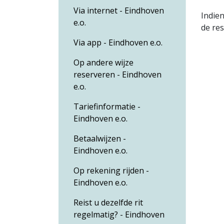
Via internet - Eindhoven
Indien
e.o.
de res
Via app - Eindhoven e.o.
Op andere wijze
reserveren - Eindhoven
e.o.
Tariefinformatie -
Eindhoven e.o.
Betaalwijzen -
Eindhoven e.o.
Op rekening rijden -
Eindhoven e.o.
Reist u dezelfde rit
regelmatig? - Eindhoven