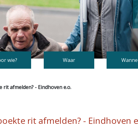
or wie?
Waar
Wanne
 rit afmelden? - Eindhoven e.o.
oekte rit afmelden? - Eindhoven e