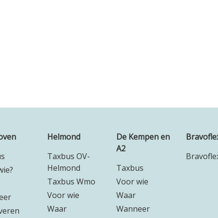
oven
Helmond
De Kempen en
Bravofle
A2
us
Taxbus OV-
Bravofle
Helmond
Taxbus
wie?
Taxbus Wmo
Voor wie
Voor wie
Waar
eer
Waar
Wanneer
veren