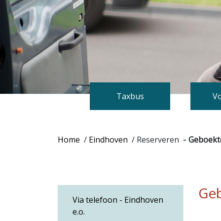
Taxbus
Vo
Home
/
Eindhoven
/
Reserveren
Geboekte
Geb
Via telefoon - Eindhoven
e.o.