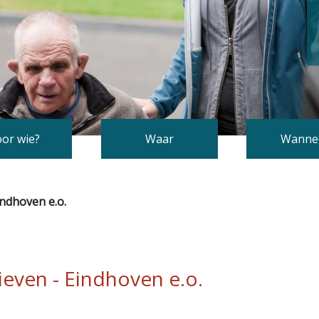
or wie?
Waar
Wanne
indhoven e.o.
ieven - Eindhoven e.o.