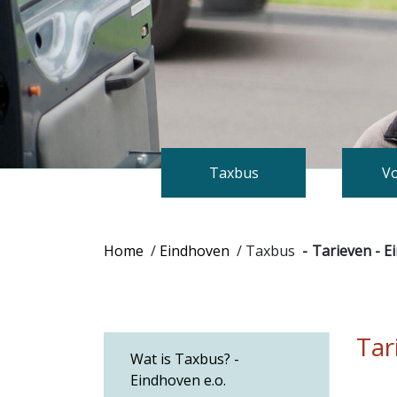
Taxbus
Vo
Home
/
Eindhoven
/
Taxbus
Tarieven - E
Tar
Wat is Taxbus? -
Eindhoven e.o.