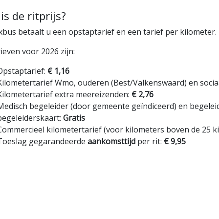
is de ritprijs?
xbus betaalt u een opstaptarief en een tarief per kilometer.
ieven voor 2026 zijn:
Opstaptarief:
€ 1,16
Kilometertarief Wmo, ouderen (Best/Valkenswaard) en socia
Kilometertarief extra meereizenden:
€ 2,76
Medisch begeleider (door gemeente geïndiceerd) en begeleid
begeleiderskaart:
Gratis
Commercieel kilometertarief (voor kilometers boven de 25 ki
Toeslag gegarandeerde
aankomsttijd
per rit:
€ 9,95