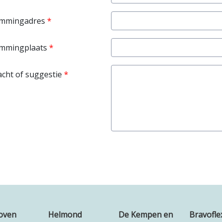
mmingadres
mmingplaats
acht of suggestie
oven
Helmond
De Kempen en
Bravofle