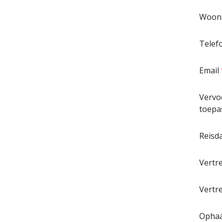
Woonp
Telef
Email
Vervo
toepa
Reisd
Vertr
Vertr
Ophaal