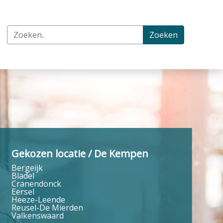
Zoeken
Gekozen locatie / De Kempen
Bergeijk
Bladel
Cranendonck
Eersel
Heeze-Leende
Reusel-De Mierden
Valkenswaard