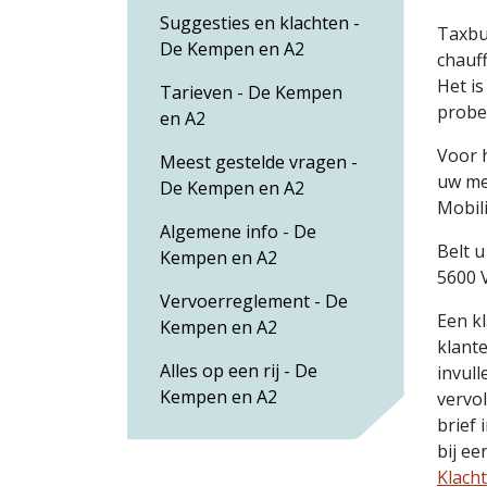
Suggesties en klachten -
Taxbus
De Kempen en A2
chauff
Het is
Tarieven - De Kempen
probe
en A2
Voor h
Meest gestelde vragen -
uw mel
De Kempen en A2
Mobili
Algemene info - De
Belt 
Kempen en A2
5600 
Vervoerreglement - De
Een kl
Kempen en A2
klante
Alles op een rij - De
invull
Kempen en A2
vervol
brief 
bij ee
Klach