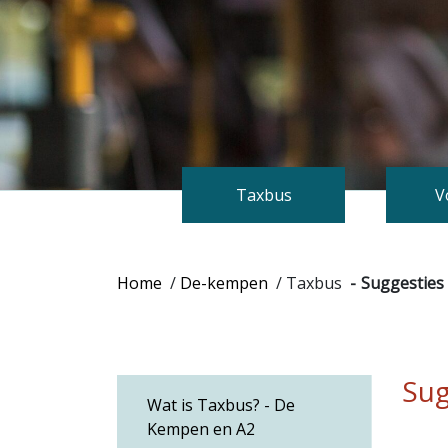
Taxbus
V
Home
/
De-kempen
/
Taxbus
Suggesties
Sug
Wat is Taxbus? - De
Kempen en A2