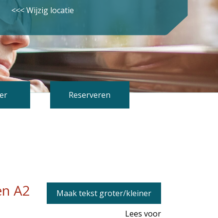
<<< Wijzig locatie
er
Reserveren
en A2
Maak tekst groter/kleiner
Lees voor