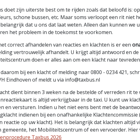
 doet zijn uiterste best om te rijden zoals dat beloofd is: op t
eurs, schone bussen, etc. Maar soms verloopt een rit niet h
 belangrijk dat u ons dat laat weten. Alleen dan kunnen we 
ren het probleem in de toekomst te voorkomen.
et correct afhandelen van reacties en klachten is er een
ona
ding vertrouwelijk afhandelt. U krijgt altijd antwoord en d
teitscentrum doen er alles aan om een klacht naar tevredenh
u daarom bij een klacht of melding naar 0800 - 0234 421, sc
VH Eindhoven of meldt u via info@taxbus.nl
acht dient binnen 3 weken na de bestelde of verreden rit te
nreactiekaart is altijd verkrijgbaar in de taxi. U kunt uw kl
en en versturen. Indien u het niet eens bent met de beantwo
gklacht indienen bij een onafhankelijke Klachtencommissie 
in reactie op uw klacht). Het is belangrijk dat klachten altij
n gemeente, het Mobiliteitscentrum of een vervoerder. Hier
tenprocedure Taxbus 2026