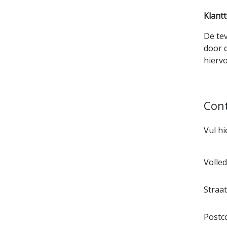
Klant
De te
door d
hierv
Cont
Vul hi
Leave
Volle
this
field
Straat
blank
Postc