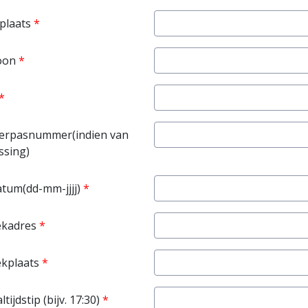
laats
oon
erpasnummer(indien van
ssing)
atum(dd-mm-jjjj)
ekadres
ekplaats
tijdstip (bijv. 17:30)