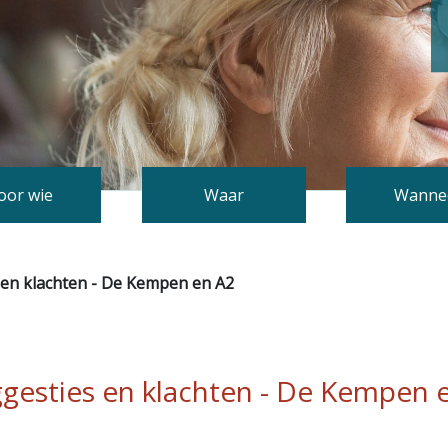
oor wie
Waar
Wanne
 en klachten - De Kempen en A2
gesties en klachten - De Kempen 