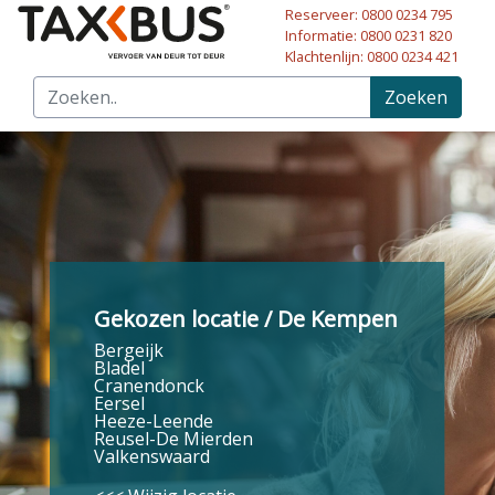
Reserveer: 0800 0234 795
Naar hoofdinhoud
Informatie: 0800 0231 820
Klachtenlijn: 0800 0234 421
Zoeken
Gekozen locatie / De Kempen
Bergeijk
Bladel
Cranendonck
Eersel
Heeze-Leende
Reusel-De Mierden
Valkenswaard