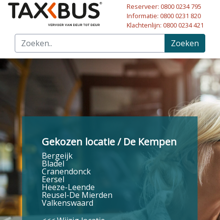
Reserveer: 0800 0234 795
Naar hoofdinhoud
Informatie: 0800 0231 820
Klachtenlijn: 0800 0234 421
Zoeken
Gekozen locatie / De Kempen
Bergeijk
Bladel
Cranendonck
Eersel
Heeze-Leende
Reusel-De Mierden
Valkenswaard