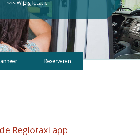
<<< Wijzig locatie
anneer
Reserveren
de Regiotaxi app