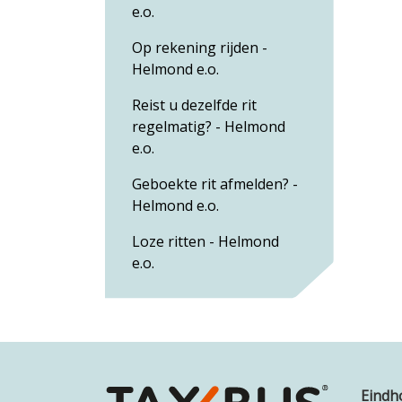
e.o.
Op rekening rijden -
Helmond e.o.
Reist u dezelfde rit
regelmatig? - Helmond
e.o.
Geboekte rit afmelden? -
Helmond e.o.
Loze ritten - Helmond
e.o.
Eindh